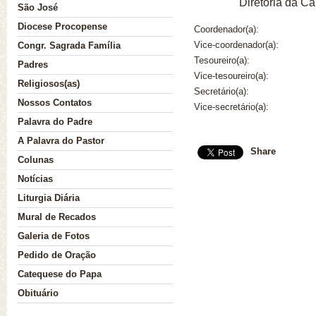
Diretoria da C
São José
Diocese Procopense
Coordenador(a):
Vice-coordenador(a):
Congr. Sagrada Família
Cada Comunidade uma Nova Vocação
Novena a Nossa S. do Perpétuo Socor
Tesoureiro(a):
Padres
Vice-tesoureiro(a):
Religiosos(as)
Secretário(a):
Nossos Contatos
Vice-secretário(a):
Palavra do Padre
A Palavra do Pastor
Share
Colunas
Notícias
Liturgia Diária
Mural de Recados
Galeria de Fotos
Pedido de Oração
Catequese do Papa
Obituário