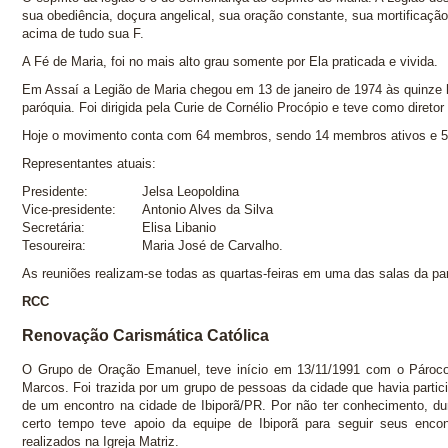
sua obediência, doçura angelical, sua oração constante, sua mortificação
acima de tudo sua F.
A Fé de Maria, foi no mais alto grau somente por Ela praticada e vivida.
Em Assaí a Legião de Maria chegou em 13 de janeiro de 1974 às quinze
paróquia. Foi dirigida pela Curie de Cornélio Procópio e teve como diretor 
Hoje o movimento conta com 64 membros, sendo 14 membros ativos e 50
Representantes atuais:
Presidente:
Jelsa Leopoldina
Vice-presidente:
Antonio Alves da Silva
Secretária:
Elisa Libanio
Tesoureira:
Maria José de Carvalho.
As reuniões realizam-se todas as quartas-feiras em uma das salas da pa
RCC
Renovação Carismática Católica
O Grupo de Oração Emanuel, teve início em 13/11/1991 com o Pároc
Marcos. Foi trazida por um grupo de pessoas da cidade que havia partic
de um encontro na cidade de Ibiporã/PR. Por não ter conhecimento, du
certo tempo teve apoio da equipe de Ibiporã para seguir seus encon
realizados na Igreja Matriz.