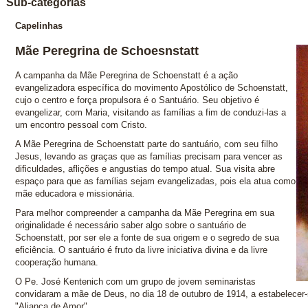
Sub-categorias
Capelinhas
Mãe Peregrina de Schoesnstatt
A campanha da Mãe Peregrina de Schoenstatt é a ação
evangelizadora específica do movimento Apostólico de Schoenstatt,
cujo o centro e força propulsora é o Santuário. Seu objetivo é
evangelizar, com Maria, visitando as famílias a fim de conduzi-las a
um encontro pessoal com Cristo.
A Mãe Peregrina de Schoenstatt parte do santuário, com seu filho
Jesus, levando as graças que as famílias precisam para vencer as
dificuldades, aflições e angustias do tempo atual. Sua visita abre
espaço para que as famílias sejam evangelizadas, pois ela atua como
mãe educadora e missionária.
Para melhor compreender a campanha da Mãe Peregrina em sua
originalidade é necessário saber algo sobre o santuário de
Schoenstatt, por ser ele a fonte de sua origem e o segredo de sua
eficiência. O santuário é fruto da livre iniciativa divina e da livre
cooperação humana.
O Pe. José Kentenich com um grupo de jovem seminaristas
convidaram a mãe de Deus, no dia 18 de outubro de 1914, a estabelecer
"Aliança de Amor".