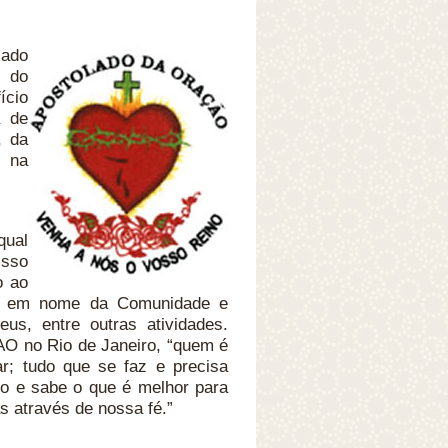
lado
o do
ício
a de
, da
m na
qual
isso
o ao
m em nome da Comunidade e
us, entre outras atividades.
AO no Rio de Janeiro, “quem é
r; tudo que se faz e precisa
do e sabe o que é melhor para
s através de nossa fé.”