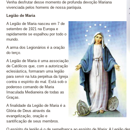
Venha desfrutar desse momento de profunda devoção Mariana
vivenciada pelos homens de nossa paróquia.
Legião de Maria
A Legião de Maria nasceu em 7 de
setembro de 1921 na Europa e
rapidamente se espalhou por todo o
mundo.
A arma dos Legionários é a oração
do terço.
A Legião de Maria é uma associação
de Católicos que, com a autorização
eclesiástica, formaram uma legião
para servir na luta perpétua da Igreja
contra o espírito do mal. Está sob o
poderoso comando de Maria
Imaculada Medianeira de todas as
Graças.
A finalidade da Legião de Maria é a
Glória de Deus através da
evangelização, oração e
santificação de seus membros.
O espírito da legião é o de semelhança ao espírito de Maria: A Legião de