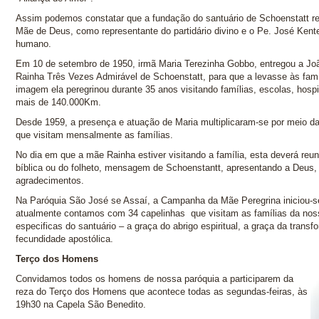
Assim podemos constatar que a fundação do santuário de Schoenstatt real
Mãe de Deus, como representante do partidário divino e o Pe. José Kente
humano.
Em 10 de setembro de 1950, irmã Maria Terezinha Gobbo, entregou a 
Rainha Três Vezes Admirável de Schoenstatt, para que a levasse às famí
imagem ela peregrinou durante 35 anos visitando famílias, escolas, hospi
mais de 140.000Km.
Desde 1959, a presença e atuação de Maria multiplicaram-se por meio d
que visitam mensalmente as famílias.
No dia em que a mãe Rainha estiver visitando a família, esta deverá reuni
bíblica ou do folheto, mensagem de Schoenstantt, apresentando a Deus, 
agradecimentos.
Na Paróquia São José se Assaí, a Campanha da Mãe Peregrina iniciou-se
atualmente contamos com 34 capelinhas que visitam as famílias da noss
especificas do santuário – a graça do abrigo espiritual, a graça da transf
fecundidade apostólica.
Terço dos Homens
Convidamos todos os homens de nossa paróquia a participarem da
reza do Terço dos Homens que acontece todas as segundas-feiras, às
19h30 na Capela São Benedito.