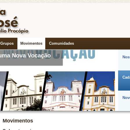
do Perpétuo Socorro
Grupos
Movimentos
Comunidades
Noss
Cad
uma Nova Vocação
Nov
Movimentos