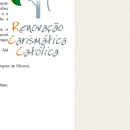
nação
niões
s e a
ão, a
ia e
anuel
ingos
er AM
.
igues de Oliveira;
 Neto