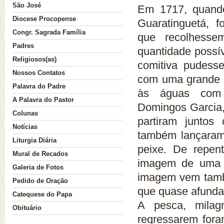
São José
Em 1717, quando
Diocese Procopense
Guaratinguetá, 
Congr. Sagrada Família
que recolhesse
Nossa História
Padres
quantidade possív
Religiosos(as)
comitiva pudesse
Nossos Contatos
com uma grande 
Palavra do Padre
às águas com 
A Palavra do Pastor
Domingos Garcia,
Colunas
partiram juntos
Notícias
também lançaram
Liturgia Diária
peixe. De repen
Mural de Recados
imagem de uma s
Galeria de Fotos
imagem vem també
Pedido de Oração
que quase afunda
Catequese do Papa
A pesca, milag
Obituário
regressarem fora