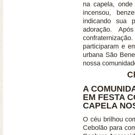
na capela, onde
incensou, benze
indicando sua 
adoração. Apó
confraternizaçã
participaram e e
urbana São Bened
nossa comunidad
Cl
A COMUNID
EM FESTA 
CAPELA NO
O céu brilhou co
Cebolão para com