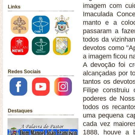
imagem com cuid
Links
Imaculada Conce
manto e a colo
passaram a fazer
todos da vizinhan
devotos como "Ap
a imagem ficou na
A devoção foi c
Redes Sociais
alcançadas por t
tantos os devoto
Filipe construiu
poderes de Nossa
todos os recantos
Destaques
uma pequena cap
cada vez maiores
1888, houve a b