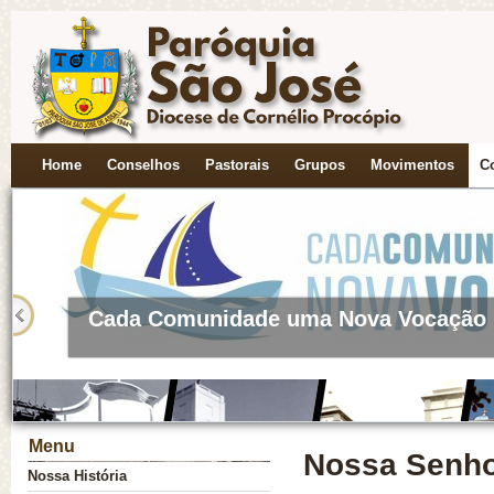
Novena a Nossa S. do Perpétuo Socor
Home
Conselhos
Pastorais
Grupos
Movimentos
C
Cada Comunidade uma Nova Vocação
Menu
Nossa Senho
Nossa História