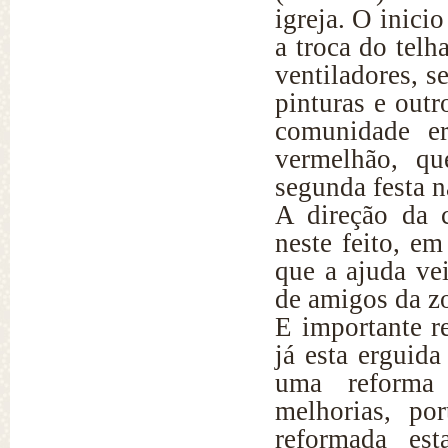
igreja. O inic
a troca do telh
ventiladores, s
pinturas e out
comunidade e
vermelhão, qu
segunda festa 
A direção da 
neste feito, e
que a ajuda ve
de amigos da zo
E importante re
já esta erguid
uma reforma 
melhorias, po
reformada es