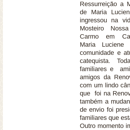
Ressurreição a 
de Maria Lucien
ingressou na vid
Mosteiro Noss
Carmo em Ca
Maria Luciene 
comunidade e at
catequista. Tod
familiares e am
amigos da Renov
com um lindo cân
que foi na Renov
também a mudanç
de envio foi pre
familiares que e
Outro momento im