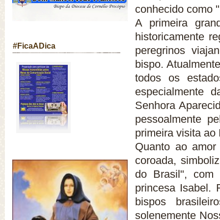
conhecido como "B
A primeira grand
historicamente r
#FicaADica
peregrinos viaj
bispo. Atualmente
todos os estado
especialmente d
Senhora Aparecid
pessoalmente pe
primeira visita ao 
Quanto ao amor 
coroada, simboli
do Brasil", com 
princesa Isabel.
bispos brasile
solenemente Nossa