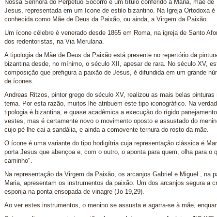
Nossa Senhora do Perpétuo Socorro é um título conferido a Maria, mãe de
Jesus, representada em um ícone de estilo bizantino. Na Igreja Ortodoxa é
conhecida como Mãe de Deus da Paixão, ou ainda, a Virgem da Paixão.
Um ícone célebre é venerado desde 1865 em Roma, na igreja de Santo Afo
dos redentoristas, na Via Merulana.
A tipologia da Mãe de Deus da Paixão está presente no repertório da pintur
bizantina desde, no mínimo, o século XII, apesar de rara. No século XV, es
composição que prefigura a paixão de Jesus, é difundida em um grande n
de ícones.
Andreas Ritzos, pintor grego do século XV, realizou as mais belas pinturas
tema. Por esta razão, muitos lhe atribuem este tipo iconográfico. Na verda
tipologia é bizantina, e quase acadêmica a execução do rígido panejament
vestes; mas é certamente novo o movimento oposto e assustado do menin
cujo pé lhe cai a sandália, e ainda a comovente ternura do rosto da mãe.
O ícone é uma variante do tipo hodigítria cuja representação clássica é Ma
porta Jesus que abençoa e, com o outro, o aponta para quem, olha para o qu
caminho".
Na representação da Virgem da Paixão, os arcanjos Gabriel e Miguel , na pa
Maria, apresentam os instrumentos da paixão. Um dos arcanjos segura a c
esponja na ponta ensopada de vinagre (Jo 19,29).
Ao ver estes instrumentos, o menino se assusta e agarra-se à mãe, enquan