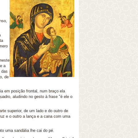
nso,
a
ta
úmero
 neste
de a
o das
o, de
ria em posição frontal, num braço ela
adro, aludindo no gesto à frase "é ele o
rte superior, de um lado e do outro de
ruz e o outro a lança e a cana com uma
to uma sandália lhe cai do pé.