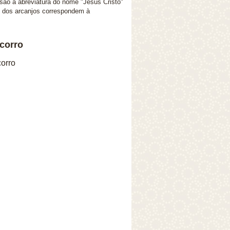
" são a abreviatura do nome "Jesus Cristo"
o dos arcanjos correspondem à
corro
orro