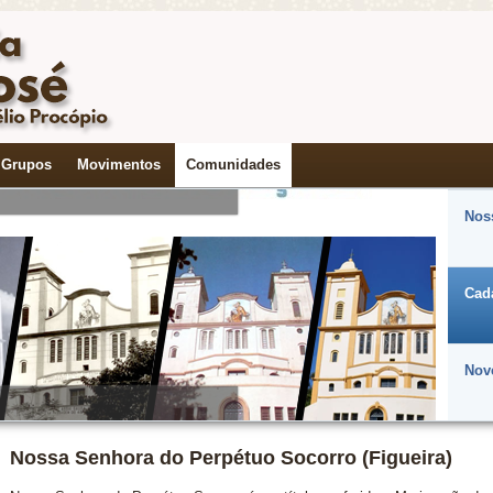
do Perpétuo Socorro
Grupos
Movimentos
Comunidades
Noss
Cad
uma Nova Vocação
Nov
Nossa Senhora do Perpétuo Socorro (Figueira)